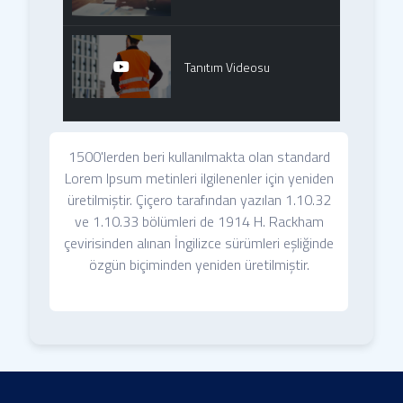
Tanıtım Videosu
1500'lerden beri kullanılmakta olan standard
Lorem Ipsum metinleri ilgilenenler için yeniden
üretilmiştir. Çiçero tarafından yazılan 1.10.32
ve 1.10.33 bölümleri de 1914 H. Rackham
çevirisinden alınan İngilizce sürümleri eşliğinde
özgün biçiminden yeniden üretilmiştir.